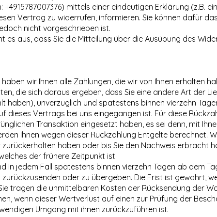
on: +4915787007376) mittels einer eindeutigen Erklärung (z.B. e
diesen Vertrag zu widerrufen, informieren. Sie können dafür d
doch nicht vorgeschrieben ist.
ht es aus, dass Sie die Mitteilung über die Ausübung des Wide
haben wir Ihnen alle Zahlungen, die wir von Ihnen erhalten hab
en, die sich daraus ergeben, dass Sie eine andere Art der Li
lt haben), unverzüglich und spätestens binnen vierzehn Tag
ruf dieses Vertrags bei uns eingegangen ist. Für diese Rück
prünglichen Transaktion eingesetzt haben, es sei denn, mit Ih
 werden Ihnen wegen dieser Rückzahlung Entgelte berechnet. 
r zurückerhalten haben oder bis Sie den Nachweis erbracht h
lches der frühere Zeitpunkt ist.
nd in jedem Fall spätestens binnen vierzehn Tagen ab dem Ta
s zurückzusenden oder zu übergeben. Die Frist ist gewahrt, w
 Sie tragen die unmittelbaren Kosten der Rücksendung der Wa
n, wenn dieser Wertverlust auf einen zur Prüfung der Besch
wendigen Umgang mit ihnen zurückzuführen ist.