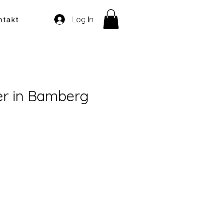
Log In
ntakt
er in Bamberg